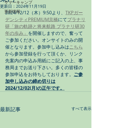
サマーキャンプ
更新日：
2024年11月19日
更新情報
2024/12/12（木）9:50より、
TKPガー
デンシティPREMIUM京橋
にて
プラナリ
研「旅の軌跡と将来航路 プラナリ研30
年の歩み」
を開催しますので、奮って
ご参加ください。オンサイトのみの開
催となります。参加申し込みは
こちら
から参加登録を行って頂くか、リンク
先案内の申込み用紙にご記入の上、事
務局までお送り下さい。多くの皆様の
参加申込をお待ちしております。
ご参
加申し込みの締め切りは
2024/12/02(月)の正午です。
最新記事
すべて表示