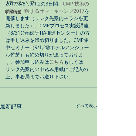
サマーキャンプ
2017/8/31,9/1,2の3日間、
CMP 技術の
基礎を理解するサマーキャンプ2017
を
更新情報
開催します（リンク先案内チラシを更
新しました）。CMPプロセス実践講座
（8/31@産総研TIA推進センター）の方
は申し込みを締め切りました。CMP集
中セミナー（9/1,2@ホテルアンジュー
ル竹芝）も締め切りが迫っておりま
す。参加申し込みは
こちら
もしくは、
リンク先案内の申込み用紙にご記入の
上、事務局までお送り下さい。
最新記事
すべて表示