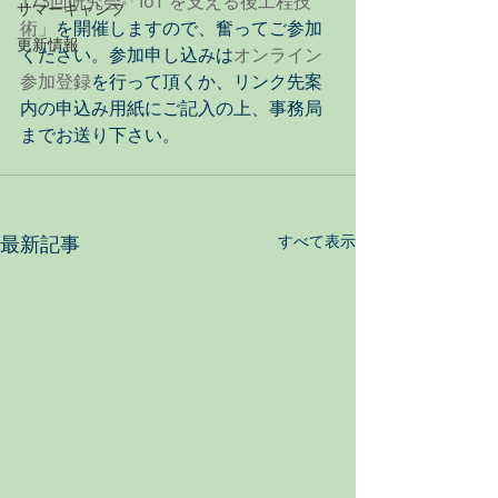
173回研究会「IoT を支える後工程技
サマーキャンプ
術」
を開催しますので、奮ってご参加
更新情報
ください。参加申し込みは
オンライン
参加登録
を行って頂くか、リンク先案
内の申込み用紙にご記入の上、事務局
までお送り下さい。
最新記事
すべて表示